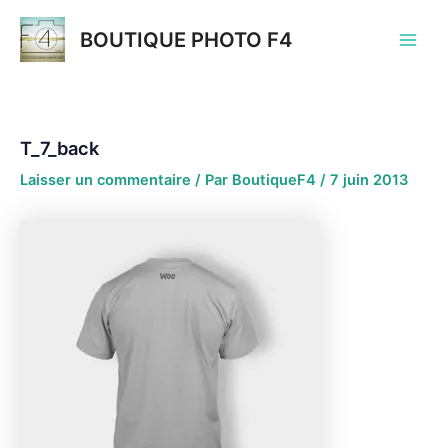
Aller
au
BOUTIQUE PHOTO F4
Main
contenu
Men
T_7_back
Laisser un commentaire
/ Par
BoutiqueF4
/
7 juin 2013