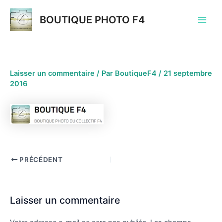
Aller
au
BOUTIQUE PHOTO F4
Main
contenu
Men
Laisser un commentaire
/ Par
BoutiqueF4
/
21 septembre
2016
Navigation
PRÉCÉDENT
des
articles
Laisser un commentaire