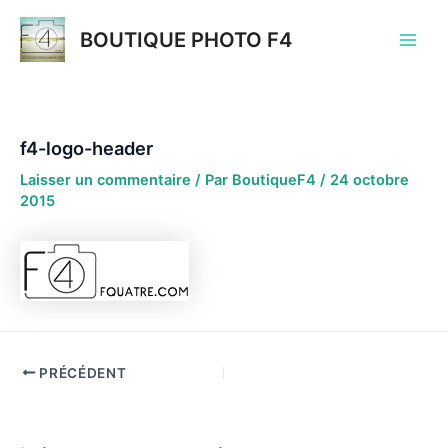
Aller
au
BOUTIQUE PHOTO F4
Main
contenu
Men
f4-logo-header
Laisser un commentaire
/ Par
BoutiqueF4
/
24 octobre
2015
Navigation
PRÉCÉDENT
des
articles