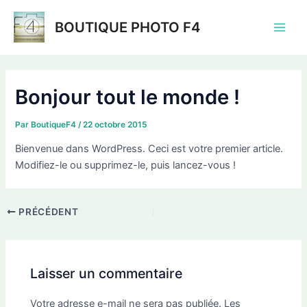
Aller
au
BOUTIQUE PHOTO F4
Main
contenu
Men
Bonjour tout le monde !
Par
BoutiqueF4
/
22 octobre 2015
Bienvenue dans WordPress. Ceci est votre premier article.
Modifiez-le ou supprimez-le, puis lancez-vous !
Navigation
PRÉCÉDENT
des
articles
Laisser un commentaire
Votre adresse e-mail ne sera pas publiée.
Les