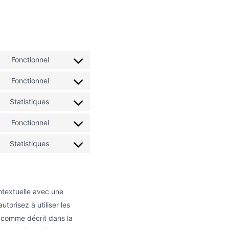
Fonctionnel
Consent
to
Fonctionnel
service
Consent
woocommerce
to
Statistiques
service
Consent
wordpress
to
Fonctionnel
service
Consent
sourcebuster-
to
Statistiques
js
service
Consent
wordfence
to
service
divers
ntextuelle avec une
torisez à utiliser les
, comme décrit dans la