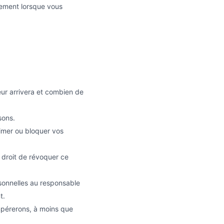
tement lorsque vous
eur arrivera et combien de
sons.
rimer ou bloquer vos
 droit de révoquer ce
sonnelles au responsable
t.
mpérerons, à moins que